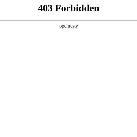
产品及服务
行业解决方案
合作伙伴
投资者关系
行业实战工坊圆满成功
2026 / 04 / 24
·医药行业实战工坊”在上海成功举办。作为EVO真人数码“AI Factory 2.
、复星医药、阿斯利康等企业的营销、SFE、数据与技术负责人与EVO
、运营、合规、管理的方方面面，共同探讨如何用AI技术焕新数据价
和AI for Process落地路径共创。